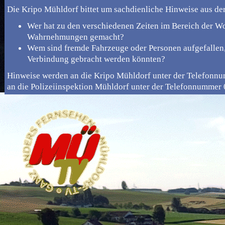
Die Kripo Mühldorf bittet um sachdienliche Hinweise aus de
Wer hat zu den verschiedenen Zeiten im Bereich der W
Wahrnehmungen gemacht?
Wem sind fremde Fahrzeuge oder Personen aufgefallen,
Verbindung gebracht werden könnten?
Hinweise werden an die Kripo Mühldorf unter der Telefonn
an die Polizeiinspektion Mühldorf unter der Telefonnummer