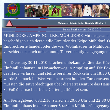
Mehrere Einbrüche im Bereich Mühldorf
Zuletzt bearbeitet am:
08.12.2010
MÜHLDORF / AMPFING, LKR. MÜHLDORF. Mit insgesamt f
beschäftigen sich derzeit die Ermittler der Kripo Mühldorf. 
Einbruchserie handelt oder die vier Wohnhäuser in Mühldor
verschiedene, noch unbekannte, Tatverdächtige angegangen w
Am Dienstag, 30.11.2010, brachen unbekannte Täter das Küc
Einfamilienhauses im Howachenweg in Ampfing auf. Die Be
das Haus verlassen und stellte bei ihrer Rückkehr um 18:30 
wurde Schmuck im Wert von mehreren hundert Euro entwend
müssten die Tatverdächtigen über die Terrassentüre das Hau
zu Fuß über nachbarliche Gärten geflüchtet sein.
Am Freitagabend, 03.12.10, zwischen 20:00 Uhr und 22:30 U
Einfamilienhaus in der Ahamer Straße in Mühldorf angegang