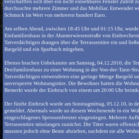
verschafften sich über ein nicht einsehbares Fenster Zutrit
durchsuchte mehrere Zimmer und das Mobiliar. Entwendet wu
Schmuck im Wert von mehreren hundert Euro.
Am selben Abend, zwischen 18:45 Uhr und 01:15 Uhr, wurde 
Einfamilienhaus in der Ahamerwiesenstraße von Einbrechern
Tatverdächtigen drangen über die Terrassentüre ein und ließ
Bargeld und ein Sparbuch mitgehen.
Ebenso brachen Unbekannte am Samstag, 04.12.2010, die Ter
Dreifamilienhaus zu einer Wohnung in der Von-der-Tann-Stra
Tatverdächtigen entwendeten eine geringe Menge Bargeld und
unversperrte Wohnungstüre. Die Bewohner hatten die Wohnu
Bemerkt wurde der Einbruch von einem um 20:00 Uhr hei
Der fünfte Einbruch wurde am Sonntagmittag, 05.12.10, in d
gemeldet. Abermals wurde an diesem Wochenende in ein Wo
eingeschlagenes Sprossenfenster eingestiegen. Mehrere Auf
Terrassentüre misslangen zunächst. Die Täter waren offensich
mussten jedoch ohne Beute abziehen, nachdem sie alle Wohn