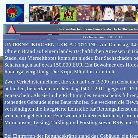
Unterneukirchen: Brand eines landwirtschaftlichen G
Erschienen am:
07.01.2011
UNTERNEUKIRCHEN, LKR. ALTÖTTING. Am Dienstag, 04.01
Uhr ein Brand auf einem landwirtschaftlichen Anwesen in Hie
Stadel des Vierseithofes komplett nieder. Der Sachschaden be
Schätzungen auf etwa 150.000 EUR. Ein Bewohner des Hofes e
Rauchgasvergiftung. Die Kripo Mühldorf ermittelt.
Zwei Verkehrsteilnehmer, die sich auf der B 299 im Gemein
befanden, bemerkten am Dienstag, 04.01.2011, gegen 02.15 
Feuerschein. Als sie in die Richtung des Feuerscheins fuhren,
stehendes Gebäude eines Bauernhofes. Sie weckten die Bewo
verständigten die Integrierte Leitstelle für Rettungsdienst u
welche umgehend die Feuerwehren Unterneukirchen, Garching
Mörmoosen, Teising, Tüßling und Forsting sowie BRK und Pol
Bei Eintreffen der Rettungskräfte stand das Gebäude, ein leer