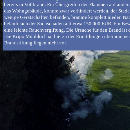
bereits in Vollbrand. Ein Übergreifen der Flammen auf ande
das Wohngebäude, konnte zwar verhindert werden, der Stadel
wenige Gerätschaften befanden, brannte komplett nieder. Na
beläuft sich der Sachschaden auf etwa 150.000 EUR. Ein Bew
eine leichte Rauchvergiftung. Die Ursache für den Brand ist 
Die Kripo Mühldorf hat hierzu der Ermittlungen übernommen
Brandstiftung liegen nicht vor.